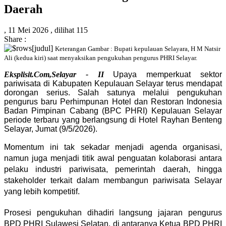
Daerah
,
11 Mei 2026 ,
dilihat 115
Share :
Keterangan Gambar : Bupati kepulauan Selayara, H M Natsir
Ali (kedua kiri) saat menyaksikan pengukuhan pengurus PHRI Selayar.
Eksplisit.Com,Selayar - II
Upaya memperkuat sektor
pariwisata di Kabupaten Kepulauan Selayar terus mendapat
dorongan serius. Salah satunya melalui pengukuhan
pengurus baru Perhimpunan Hotel dan Restoran Indonesia
Badan Pimpinan Cabang (BPC PHRI) Kepulauan Selayar
periode terbaru yang berlangsung di Hotel Rayhan Benteng
Selayar, Jumat (9/5/2026).
Momentum ini tak sekadar menjadi agenda organisasi,
namun juga menjadi titik awal penguatan kolaborasi antara
pelaku industri pariwisata, pemerintah daerah, hingga
stakeholder terkait dalam membangun pariwisata Selayar
yang lebih kompetitif.
Prosesi pengukuhan dihadiri langsung jajaran pengurus
BPD PHRI Sulawesi Selatan, di antaranya Ketua BPD PHRI