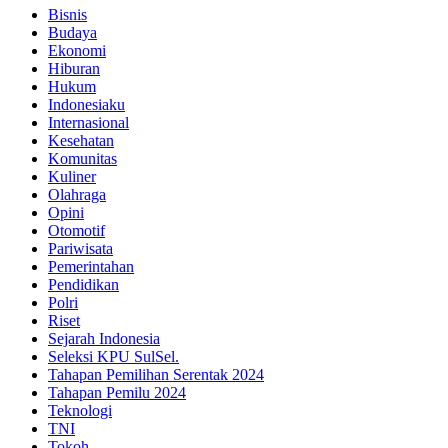
Bisnis
Budaya
Ekonomi
Hiburan
Hukum
Indonesiaku
Internasional
Kesehatan
Komunitas
Kuliner
Olahraga
Opini
Otomotif
Pariwisata
Pemerintahan
Pendidikan
Polri
Riset
Sejarah Indonesia
Seleksi KPU SulSel.
Tahapan Pemilihan Serentak 2024
Tahapan Pemilu 2024
Teknologi
TNI
Tokoh