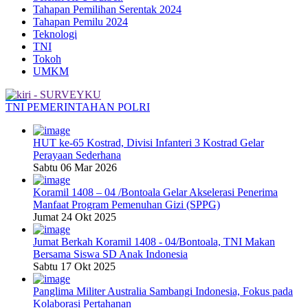
Tahapan Pemilihan Serentak 2024
Tahapan Pemilu 2024
Teknologi
TNI
Tokoh
UMKM
TNI
PEMERINTAHAN
POLRI
HUT ke-65 Kostrad, Divisi Infanteri 3 Kostrad Gelar
Perayaan Sederhana
Sabtu 06 Mar 2026
Koramil 1408 – 04 /Bontoala Gelar Akselerasi Penerima
Manfaat Program Pemenuhan Gizi (SPPG)
Jumat 24 Okt 2025
Jumat Berkah Koramil 1408 - 04/Bontoala, TNI Makan
Bersama Siswa SD Anak Indonesia
Sabtu 17 Okt 2025
Panglima Militer Australia Sambangi Indonesia, Fokus pada
Kolaborasi Pertahanan