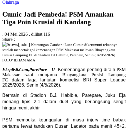
Olahraga
Cumic Jadi Pembeda! PSM Amankan
Tiga Poin Krusial di Kandang
,
04 Mei 2026 ,
dilihat 116
Share :
Keterangan Gambar : Luca Cumic dikerumuni rekannya
setelah mencetak gol kemenangan PSM Makassar melawan Bhayangkara
Presisi Lampung FC di Stadion BJ Habibie, Parepare, Senin (04/05/2026).
FOTO/ IDHAM AMA
Eksplisit.Com,ParePare - II
Kemenangan penting diraih
PSM
Makassar
saat menjamu
Bhayangkara Presisi Lampung
FC
dalam laga lanjutan kompetisi BRI Super League
2025/2026, Senin (4/5/2026).
Bermain di Stadion B.J. Habibie, Parepare, Juku Eja
menang tipis 2-1 dalam duel yang berlangsung sengit
hingga menit akhir.
PSM membuka keunggulan di masa injury time babak
pertama lewat tandukan
Dusan Lagator
pada menit 45+2.