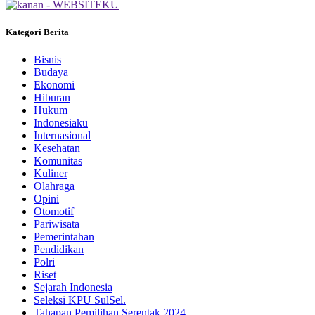
Kategori Berita
Bisnis
Budaya
Ekonomi
Hiburan
Hukum
Indonesiaku
Internasional
Kesehatan
Komunitas
Kuliner
Olahraga
Opini
Otomotif
Pariwisata
Pemerintahan
Pendidikan
Polri
Riset
Sejarah Indonesia
Seleksi KPU SulSel.
Tahapan Pemilihan Serentak 2024